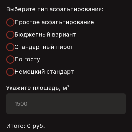
Искрасервис.ру — мы не просто
укладываем асфальт. Мы возвращаем
поверхности прочность, геометрию и
надёжность. А главное — делаем это на
совесть.9
ЗАКАЗАТЬ
УСЛУГУ
Оставьте свои контактные данные, и мы
свяжемся с вами в кратчайшие сроки.
+7