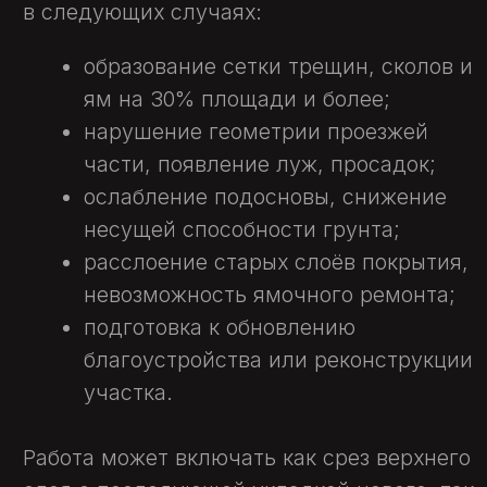
(при необходимости).
Укладка нового покрытия: горячий
или литой асфальт
нужной марки в
один или два слоя — в зависимости
от нагрузки.
Укатка и герметизация швов: чтобы
покрытие прослужило максимально
срезка и укладка
долго и не дало трещин.
асфальтобетонного покрытия
строительство дорог
эффективный ямочный
ремонт
создание эстетичных
бордюров и брусчатки