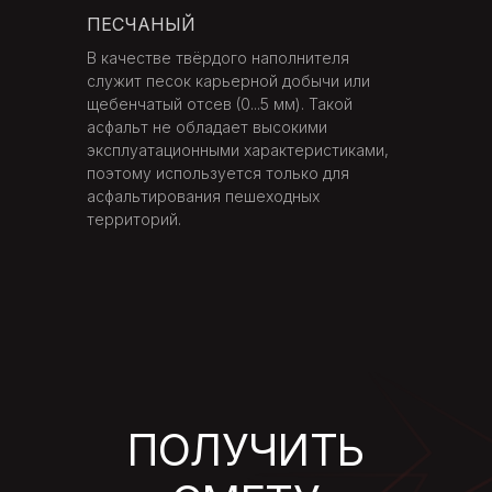
ПЕСЧАНЫЙ
В качестве твёрдого наполнителя
служит песок карьерной добычи или
щебенчатый отсев (0...5 мм). Такой
КАЛЬКУЛЯТОР
асфальт не обладает высокими
эксплуатационными характеристиками,
СТОИМОСТИ
поэтому используется только для
асфальтирования пешеходных
Оцените стоимость асфальтирования с
территорий.
помощью нашего калькулятора. Цена
ориентировочна, для получения точной
цены необходимо проконсультироваться
с нашим менеджером.
Выберите тип асфальтирования:
Простое асфальтирование
Бюджетный вариант
Стандартный пирог