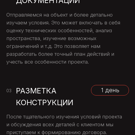
Локальный ремонт может спасти
ситуацию на год-два, но при глубоком
износе он неэффективен. Только
замена
обеспечивает:
полное устранение очагов
разрушения;
восстановление ровности и
уклонов;
защиту основания от воды и
дальнейшего разрушения;
равномерную несущую способность
по всей площади.
Мы используем только свежую
асфальтовую смесь, укладываем её
строго по температурному режиму,
соблюдаем толщину каждого слоя.
Результат — новое покрытие без волн,
трещин и ям.