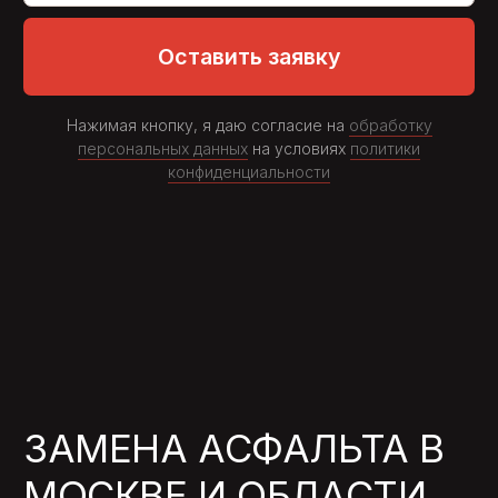
Асфальтовое покрытие ежедневно
испытывает серьёзные нагрузки:
перепады температур, движение
транспорта, просадки основания. Даже
при идеальной укладке асфальт
держится в среднем 3–5 лет. Если
интенсивность движения высокая или
дренаж не справляется, срок
сокращается. Через какое-то время
начинаются локальные разрушения,
трещины, колейность. Это сигнал:
требуется поменять асфальт.
Наша компания работает по всей Москве
и области, выполняя полную или
частичную замену покрытия на дворах,
парковках, проездах, дорожках и
промышленных территориях. Мы
подходим к задаче комплексно —
оцениваем причину износа, состояние
основания и только после этого