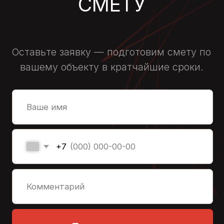
По госту
Немецкий стандарт
Укажите площадь, м²
Итого:
0
руб.
Оставить заявку