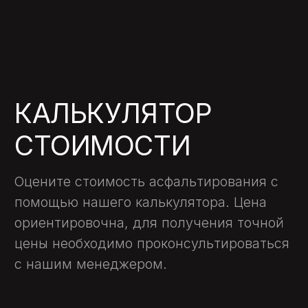
Опыт более 10 лет — мы знаем, как
не допустить повторных
разрушений
Своя техника, катки, фрезы,
виброплиты
Профессиональные бригады — не
субподряд
Даем гарантию на результат и
фиксируем её в договоре
Узнайте стоимость уже сегодня
Свяжитесь с нами, чтобы получить
точную смету на замену асфальта.
Приезжаем в течение 24 часов, делаем
замеры и предлагаем оптимальный
объём работ. У нас нет «средней цены за
метр» — только реальные цифры по
вашему объекту, без переплат и
подводных камней.