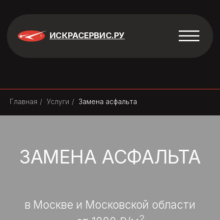
ИСКРАСЕРВИС.РУ
Главная
/
Услуги
/
Замена асфальта
ЗАМЕНА АСФАЛЬТА
в Москве и Московской области
2
от 1000 ₽/м
Бесплатный выезд и консультация
Гарантия до 3 лет
КП в течении 30 минут