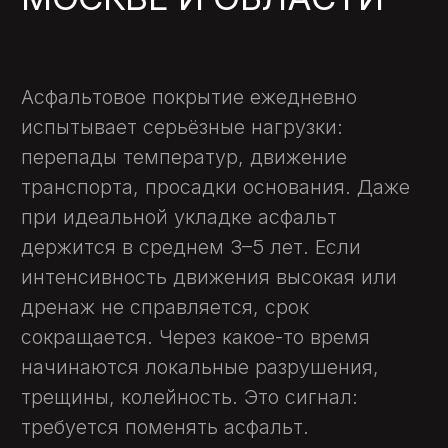
предлагаем оптимальный объём работ.
Когда необходима замена
асфальтового покрытия
Полноценная замена асфальта требуется
в следующих случаях:
образование сетки трещин, сколов и
ям на 30% площади и более;
нарушение геометрии проезжей
части, появление луж, просадок;
ослабление подосновы, снижение
несущей способности грунта;
расслоение старых слоёв покрытия,
невозможность ямочного ремонта;
подготовка к обновлению
благоустройства или реконструкции
участка.
Работа может включать как срез верхнего