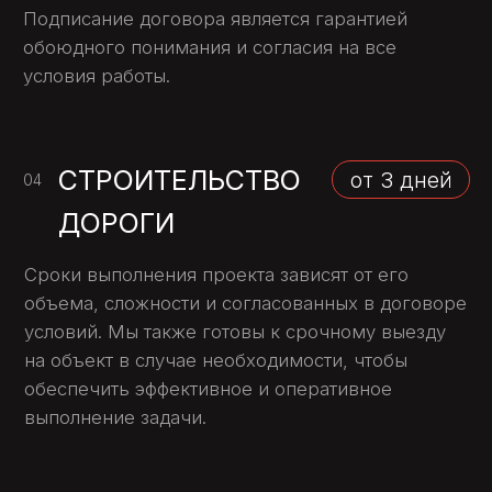
Где чаще всего заказывают замену
асфальта
дворовые территории и подъездные
пути;
асфальтированные дорожки внутри
ЖК;
парковки у офисов, ТЦ, складов;
проезды на промышленных
объектах;
дороги СНТ и частного сектора.
Мы адаптируем проект под каждую
ситуацию: можем усилить основание,
добавить ливнёвку, установить бордюры,
выполнить выравнивание рельефа.
Почему выбирают нас
Работаем по стандартам города
Москвы и МО