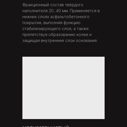
ИЗЫСКАНИЙ
Фракционный состав твёрдого
наполнителя 20...40 мм. Применяется в
Обсуждаем вашу идею, цели, и ожидания от
нижних слоях асфальтобетонного
работы. Это позволяет нам лучше понять ваши
потребности и предложить наилучшие решения.
покрытия, выполняя функцию
Консультация может включать в себя
стабилизирующего слоя, а также
обсуждение бюджета, сроков выполнения и
препятствуя образованию колеи и
других важных деталей.
защищая внутренние слои основания.
ПОДГОТОВКА
от 3 дней
02
НЕОБХОДИМОЙ
ДОКУМЕНТАЦИИ
Отправляемся на объект и более детально
изучаем условия. Это может включать в себя
оценку технических особенностей, анализ
пространства, изучение возможных
ограничений и т.д. Это позволяет нам
разработать более точный план действий и
учесть все особенности проекта.