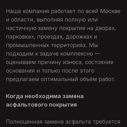
слоя с последующей укладкой нового, так
и полную замену с демонтажем до
основания, восстановлением основания и
укладкой «с нуля».
Как мы работаем
В «Искрасервис.ру» процесс замены
асфальта строится поэтапно и прозрачно:
Диагностика: инженер осматривает
участок, оценивает глубину
разрушений, состояние основания и
выявляет причины повреждений.
Подготовка участка: демонтаж
старого слоя асфальта, вывоз
мусора, корректировка геопрофиля,
восстановление дренажа (если
требуется).
Восстановление подосновы:
отсыпка и трамбовка песчано-
щебёночной подушки, армирование