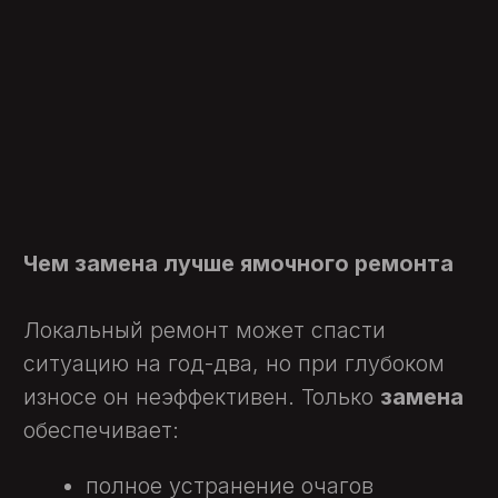
Я даю согласие на
обработку персональных
данных
на условиях
политики
конфиденциальности
Оставить заявку
ИСКРАСЕРВИС.РУ
iskraservis.ru@yandex.ru
+7 (926) 520-63-13
+7 (927) 511-36-31
Услуги
О компании